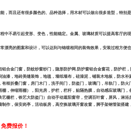
能，而且还有很多颜色的、品种选择，用木材可以做出很多造型，特别是
。
程中不易引起变形、变色，性能稳定。金属、玻璃材质可以提高客厅的现
常漂亮的图案和设计，可以达到与锦缎相同的装饰效果，安装过程方便也
.
铝铝合金门窗，防蚊纱窗纱门，隐形防护网
防护窗铝合金窗花，防护栏，
刷油漆，地砖美缝装饰，地毯，墙纸墙布，硅澡泥，铺装木地板，防水补
，有框折叠门窗，房门木门，洗手间门，防盗门，玻璃门，吊轨门，防火
雨棚，伸缩雨棚），阳光房，护栏，栏杆，贴隔热膜，自动感应玻璃门，
铁艺栅栏，铁艺大防盗门）自动手动遮阳窗帘，空调百叶窗，屏风，淋浴
墙制作，保安岗亭，活动板房，高空换玻璃开窗改窗，脚手架钢管架搭建
，免费报价！