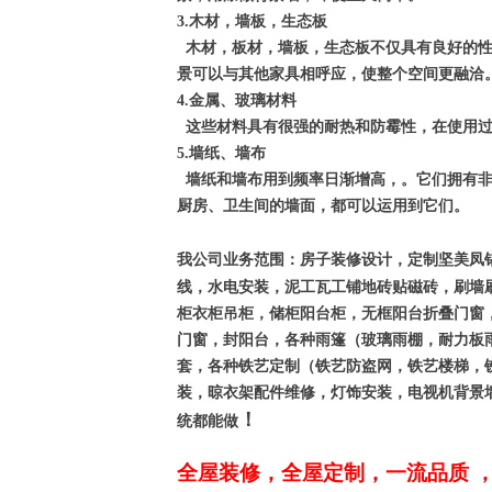
3.木材，墙板，生态板
木材，板材，墙板，生态板不仅具有良好的性
景可以与其他家具相呼应，使整个空间更融洽
4.金属、玻璃材料
这些材料具有很强的耐热和防霉性，在使用过
5.墙纸、墙布
墙纸和墙布用到频率日渐增高，。它们拥有非
厨房、卫生间的墙面，都可以运用到它们。
我公司业务范围：房子装修设计，定制坚美凤
线，水电安装，泥工瓦工铺地砖贴磁砖，刷墙
柜衣柜吊柜，储柜阳台柜，无框阳台折叠门窗
门窗，封阳台，各种雨篷（玻璃雨棚，耐力板
套，各种铁艺定制（铁艺防盗网，铁艺楼梯，
装，晾衣架配件维修，灯饰安装，电视机背景
！
统都能做
全屋装修，全屋定制，一流品质 