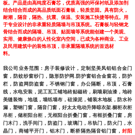
板。产品是由高纯度石膏芯，优质高强的环保衬纸及添加剂
结合结合而成的高品质纸面石膏板，轻质坚固。具有防火，
耐潮，隔音，隔热、抗震、保温、安装施工快捷等特点。用
于专业设计的非承重轻质隔墙与吊顶系统。石膏板与轻钢龙
骨结合而成的隔墙、吊顶、贴面墙等系统能创建一个美观、
实用、健康焕白的人性化室内空间，已成为各种商业、工业
及民用建筑中的装饰吊顶，非承重隔墙系统的首选材
料。
我公司业务范围：房子装修设计，定制坚美凤铝铝合金门
窗，防蚊纱窗纱门，隐形防护网
.
防护窗铝合金窗花，防护
栏，防盗网防盗窗，不锈钢门窗，办公隔断，吊顶，石膏
线，水电安装，泥工瓦工铺地砖贴磁砖，刷墙刷油漆，地砖
美缝装饰，地毯，墙纸墙布，硅澡泥，铺装木地板，防水补
漏，塑钢门窗，隔音门窗，好太太电动升降晾衣架
.
橱柜衣柜
吊柜，储柜阳台柜，无框阳台折叠门窗，有框折叠门窗，房
门木门，洗手间门，防盗门，玻璃门，吊轨门，防火门，水
晶门，商铺平开门，铝木门，断桥隔热隔音铝门窗，
封阳