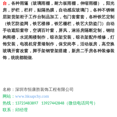
台
，各种雨篷（玻璃雨棚，耐力板雨棚，伸缩雨棚），阳光
房，护栏，栏杆，贴隔热膜，自动感应玻璃门，各种不锈钢
层架货架柜子工作台制品加工，包门套窗套，各种铁艺定制
（铁艺防盗网，铁艺楼梯，铁艺栅栏，铁艺大防盗门）自动
手动遮阳窗帘，空调百叶窗，屏风，淋浴房隔断定制，钢结
构阁楼，水泥阁楼制作，晾衣架安装，晾衣架配件维修，灯
饰安装，电视机背景墙制作，保安岗亭，活动板房，高空换
玻璃开窗改窗，脚手架钢管架搭建，新房二手房各种装修装
饰，统统都能做
.
名称：深圳市恒康胜装饰工程有限公司
网站：
www.hksapchy.com
热线：
（微信电话同号）
13723483897 13927442848
联系：邱经理