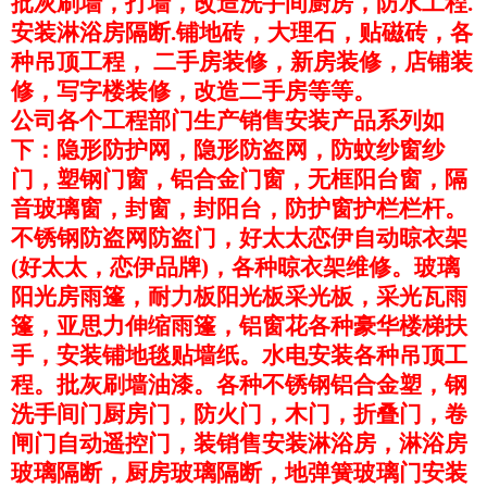
批灰刷墙，打墙，改造洗手间廚房，防水工程.
安装淋浴房隔断.铺地砖，大理石，贴磁砖，各
种吊顶工程， 二手房装修，新房装修，店铺装
修，写字楼装修，改造二手房等等。
公司各个工程部门生产销售安装产品系列如
下：隐形防护网，隐形防盗网，防蚊纱窗纱
门，塑钢门窗，铝合金门窗，无框阳台窗，隔
音玻璃窗，封窗，封阳台，防护窗护栏栏杆。
不锈钢防盗网防盗门，好太太恋伊自动晾衣架
(好太太，恋伊品牌)，各种晾衣架维修。玻璃
阳光房雨篷，耐力板阳光板采光板，采光瓦雨
篷，亚思力伸缩雨篷，铝窗花各种豪华楼梯扶
手，安装铺地毯贴墙纸。水电安装各种吊顶工
程。批灰刷墙油漆。各种不锈钢铝合金塑，钢
洗手间门厨房门，防火门，木门，折叠门，卷
闸门自动遥控门，装销售安装淋浴房，淋浴房
玻璃隔断，厨房玻璃隔断，地弹簧玻璃门安装