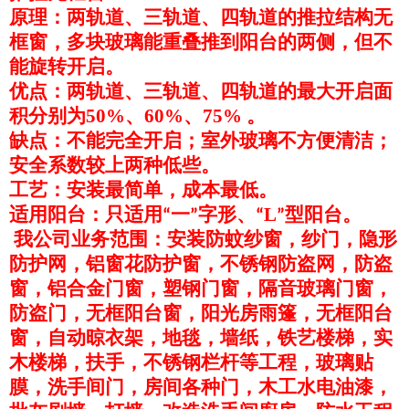
原理：两轨道、三轨道、四轨道的推拉结构无
框窗，多块玻璃能重叠推到阳台的两侧，但不
能旋转开启。
优点：两轨道、三轨道、四轨道的最大开启面
积分别为50%、60%、75% 。
缺点：不能完全开启；室外玻璃不方便清洁；
安全系数较上两种低些。
工艺：安装最简单，成本最低。
适用阳台：只适用
一
字形、
L
型阳台。
“
”
“
”
我公司业务范围：安装防蚊纱窗，纱门，隐形
防护网，铝窗花防护窗，不锈钢防盗网，防盗
窗，铝合金门窗，塑钢门窗，隔音玻璃门窗，
防盗门，无框阳台窗，阳光房雨篷，无框阳台
窗，自动晾衣架，地毯，墙纸，铁艺楼梯，实
木楼梯，扶手，不锈钢栏杆等工程，玻璃贴
膜，洗手间门，房间各种门，木工水电油漆，