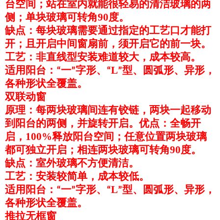
台空间；站在室内就能很轻易的清洁玻璃的两
侧；单块玻璃可转角90度。
缺点：每块玻璃需要通过指定的工艺口才能打
开；且开启中间窗扇前，须开启它的前一块。
工艺：非直线型安装难道较大，成本较高。
适用阳台：
一
字形、
L
型、圆弧形、异形，
“
”
“
”
各种形状全覆盖。
双联动窗
原理：每两块玻璃间连有铰链，两块一起移动
到阳台的两侧，并旋转开启。优点：全畅开
启，100%释放阳台空间；任意位置两块玻璃
都可独立开启；相连两块玻璃可转角90度。
缺点：室外玻璃不方便清洁。
工艺：安装较简单，成本较低。
适用阳台：
一
字形、
L
型、圆弧形、异形，
“
”
“
”
各种形状全覆盖。
推拉无框窗