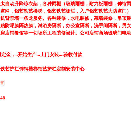
太太自动升降晾衣架，各种雨棚（玻璃雨棚，耐力板雨棚，伸缩
防盗网，铝艺铁艺楼梯，铝艺铁艺栅栏，入户铝艺铁艺大防盗门
视机背景墙一条龙服务。各种装修，水电装修，幕墙装修，吊顶
璃贴防嗮膜隔热膜，
淋浴房隔断，办公室隔断，洗手间隔断，男
厂房店铺餐馆等一切场所工程装修设计。
公司店铺商场玻璃门电
付定金，..开始生产...上门安装....验收付款
栏铁艺护栏锌钢楼梯铝艺护栏定制安装中心
公司
48