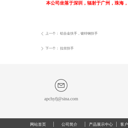
本公司坐落于深圳，辐射于广州，珠海
上一个：
铝合金扶手，镀锌钢扶手
ꄴ
下一个：
拉丝扶手
ꄲ
apchyfj@sina.com
网站首页
公司简介
产品展示中心
客