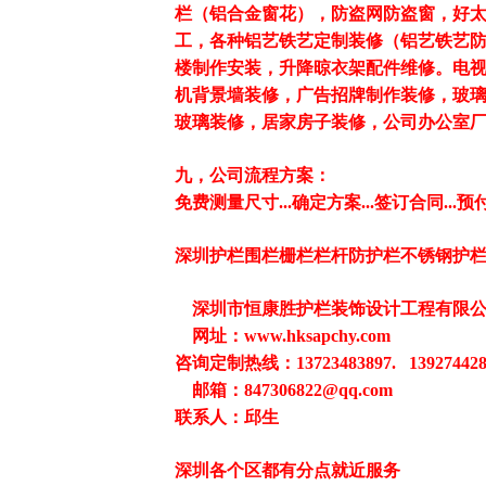
栏（铝合金窗花），防盗网防盗窗，好
工，各种铝艺铁艺定制装修（铝艺铁艺
楼制作安装，升降晾衣架配件维修。电
机背景墙装修，广告招牌制作装修，玻
玻璃装修，居家房子装修，公司办公室
九，公司流程方案：
免费测量尺寸...确定方案...签订合同...预
深圳护栏围栏栅栏栏杆防护栏不锈钢护
深圳市恒康胜护栏装饰设计工程有限
网址：www.hksapchy.com
咨询定制热线：13723483897. 139274428
邮箱：847306822@qq.com
联系人：邱生
深圳各个区都有分点就近服务