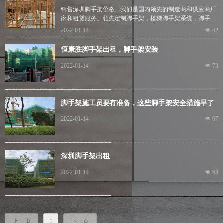
销售深圳脚手架价格。我们是国内领先的制造商和供应商厂
家和租赁服务。领先定制脚手架，楼梯脚手架系统，脚手架
塔和铝移动脚手架塔。
2022-01-14
넶
62
深圳的这种脚手架梯对于攀登建筑物的顶部非常有用，我们
可以通过这种脚手架达到所需的高度。那么它是有保护性和
恒康胜脚手架出租，脚手架安装
安全的。由深圳铝梯组成的铝脚手架梯。梯子以其多功能性
和简单性而闻名。我们在深圳拥有可以满足国内、商业、工
2022-01-14
넶
73
业和企业部门客户的梯子。
我们保证提供优质和一流的产品，并以 100% 的客户关怀和
售后服务承诺为荣。如果您需要我们的深圳镀锌管脚手架价
格，那么您可以查看我们的网站以了解更多关于我们的信
脚手架施工员要有准备，这些脚手架安全措施早了
息。
解
2022-01-14
넶
67
深圳脚手架出租
2022-01-14
넶
63
上一页
1
下一页