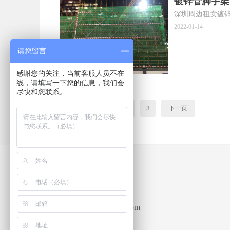
镀锌管脚手架
深圳周边租卖镀
2022-01-14
请您留言
感谢您的关注，当前客服人员不在
线，请填写一下您的信息，我们会
尽快和您联系。
上一页
1
2
3
下一页
apchyfj@sina.com