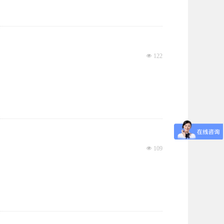
넶
122
넶
109