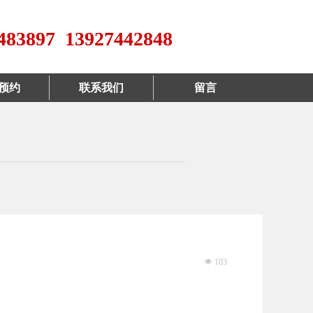
483897 13927442848
预约
联系我们
留言
넶
103