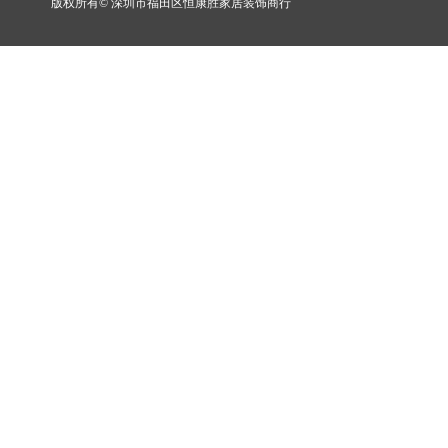
版权所有©
深圳市福田区恒康胜家居装饰商行