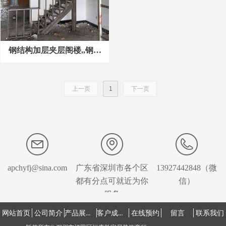
钢结构加层夹层阁楼,,钢结
构楼梯、现浇水泥阁楼，钢
筋混泥土阁楼，钢结构雨篷
上一页
1
下一页
阳光房活动房
apchyfj@sina.com
广东省深圳市各个区
13927442848（微
都有分点可就近为你
信）
服务
产品展示中心
客户成功案例
网站首页
公司简介
在线预约
留言
联系我们