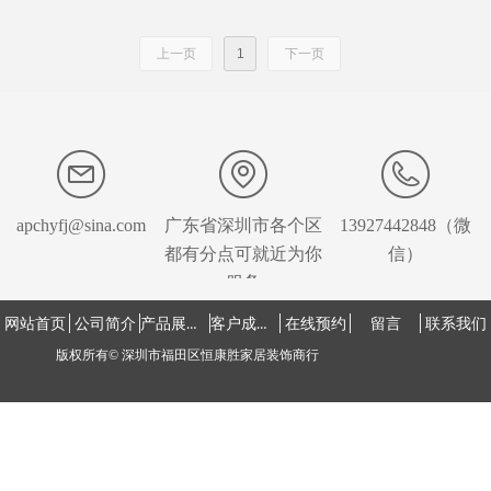
上一页
1
下一页
apchyfj@sina.com
广东省深圳市各个区
13927442848（微
都有分点可就近为你
信）
服务
产品展示中心
客户成功案例
网站首页
公司简介
在线预约
留言
联系我们
版权所有©
深圳市福田区恒康胜家居装饰商行