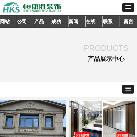
留言
网站首页
公司简介
产品中心
成功案例
新闻资讯
在线预约
联系我们
PRODUCTS
产品展示中心