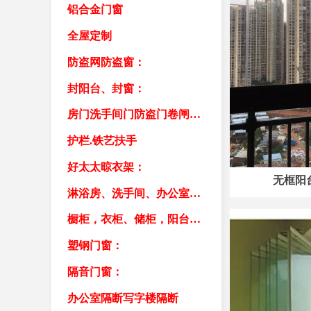
铝合金门窗
全屋定制
防盗网防盗窗：
封阳台、封窗：
房门洗手间门防盗门卷闸门车库门
护栏.铁艺扶手
好太太晾衣架：
无框阳
淋浴房、洗手间、办公室隔断：
橱柜，衣柜、储柜，阳台柜，书柜
塑钢门窗：
隔音门窗：
办公室隔断写字楼隔断