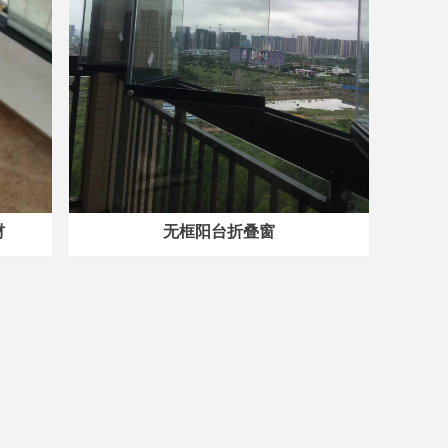
材
无框阳台折叠窗